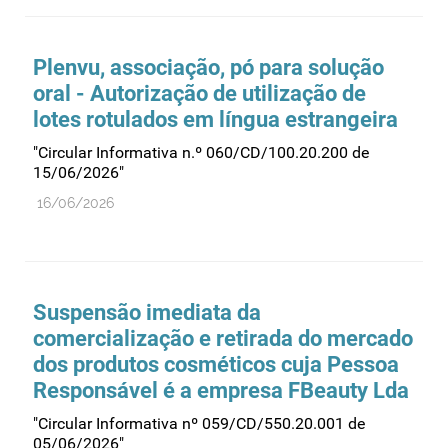
Farmacovigilância
Farmácias
Plenvu, associação, pó para solução
Gestão financeira e patrimonial
oral - Autorização de utilização de
Hemoderivados
lotes rotulados em língua estrangeira
Importação
"Circular Informativa n.º 060/CD/100.20.200 de
15/06/2026"
Informação estatística
16/06/2026
Informação institucional
Inspeção
Investigação
Suspensão imediata da
Legislação
comercialização e retirada do mercado
Licenciamentos
dos produtos cosméticos cuja Pessoa
Locais de venda
Responsável é a empresa FBeauty Lda
Manutenção no mercado
"Circular Informativa nº 059/CD/550.20.001 de
05/06/2026"
Medicamentos de uso humano