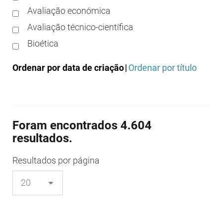
Avaliação económica
Avaliação técnico-científica
Bioética
Boas práticas clínicas
Ordenar por data de criação
|
Ordenar por título
Boas práticas de distribuição
Boas práticas de fabrico
Boas práticas de farmácia
Foram encontrados 4.604
Boas práticas de investigação
resultados.
Boas práticas de laboratório
Boas práticas regulamentares
Resultados
por página
Certificação
Colocação no mercado/comercialização
Comparticipação