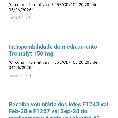
Recursos humanos
"Circular Informativa n.º 057/CD/100.20.200 de
05/06/2026"
Registo
08/06/2026
Regulamentação
Relações internacionais
Substâncias controladas
Indisponibilidade do medicamento
Supervisão do mercado
Tromalyt 150 mg
Taxas
"Circular Informativa n.º 055/CD/100.20.200 de
Tecnologias da saúde
04/06/2026"
Utilização
05/06/2026
Vigilância de cosméticos
Vigilância de dispositivos médicos
Recolha voluntária dos lotes E1743 val
Feb-28 e F1257 val Sep-28 do