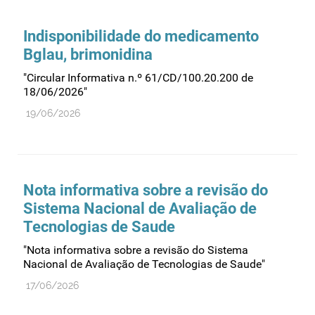
Comprovação da qualidade
Comunicação
Indisponibilidade do medicamento
Controlo de qualidade
Bglau, brimonidina
Cosméticos
"Circular Informativa n.º 61/CD/100.20.200 de
18/06/2026"
Dispensa
19/06/2026
Dispositivos médicos
Distribuição
Ensaios clínicos
Entidades reguladoras
Nota informativa sobre a revisão do
Sistema Nacional de Avaliação de
Estrutura e organização
Tecnologias de Saude
Exercício farmacêutico
"Nota informativa sobre a revisão do Sistema
Exportação
Nacional de Avaliação de Tecnologias de Saude"
Fabricantes
17/06/2026
Fabrico