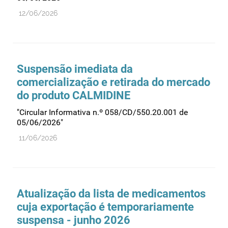
12/06/2026
Medicamentos genéricos
Medicamentos homeopáticos
Medicinas alternativas
Nanotecnologia
Suspensão imediata da
comercialização e retirada do mercado
Planeamento
do produto CALMIDINE
Plantas medicinais
"Circular Informativa n.º 058/CD/550.20.001 de
Prescrição
05/06/2026"
Preços
11/06/2026
Produtos de saúde
Produtos fronteira
Publicidade
Atualização da lista de medicamentos
Qualidade e normalização
cuja exportação é temporariamente
Reações adversas
suspensa - junho 2026