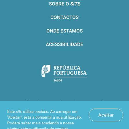
SOBRE O
SITE
CONTACTOS
ONDE ESTAMOS
ACESSIBILIDADE
Infarmed © 2016. Todos os direitos reservados
Este
site
utiliza
cookies
. Ao carregar em
Aceitar
"Aceitar", está a consentir a sua utilização.
Poderá saber mais acedendo à nossa
página sobre
utilização de
cookies
.