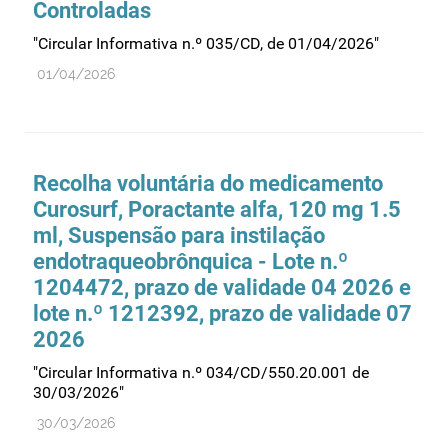
Controladas
Recursos humanos
"Circular Informativa n.º 035/CD, de 01/04/2026"
Registo
01/04/2026
Regulamentação
Relações internacionais
Substâncias controladas
Supervisão do mercado
Recolha voluntária do medicamento
Curosurf, Poractante alfa, 120 mg 1.5
Taxas
ml, Suspensão para instilação
Tecnologias da saúde
endotraqueobrônquica - Lote n.º
Utilização
1204472, prazo de validade 04 2026 e
Vigilância de cosméticos
lote n.º 1212392, prazo de validade 07
2026
Vigilância de dispositivos médicos
"Circular Informativa n.º 034/CD/550.20.001 de
30/03/2026"
30/03/2026