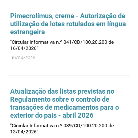
Comprovação da qualidade
Comunicação
Pimecrolímus, creme - Autorização de
Controlo de qualidade
utilização de lotes rotulados em língua
estrangeira
Cosméticos
Dispensa
"Circular Informativa n.º 041/CD/100.20.200 de
16/04/2026"
Dispositivos médicos
16/04/2026
Distribuição
Ensaios clínicos
Entidades reguladoras
Atualização das listas previstas no
Estrutura e organização
Regulamento sobre o controlo de
Exercício farmacêutico
transações de medicamentos para o
Exportação
exterior do país - abril 2026
Fabricantes
"Circular Informativa n.º 039/CD/100.20.200 de
13/04/2026"
Fabrico