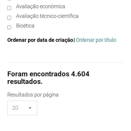
Avaliação económica
Avaliação técnico-científica
Bioética
Boas práticas clínicas
Ordenar por data de criação
|
Ordenar por título
Boas práticas de distribuição
Boas práticas de fabrico
Boas práticas de farmácia
Foram encontrados 4.604
Boas práticas de investigação
resultados.
Boas práticas de laboratório
Boas práticas regulamentares
Resultados
por página
Certificação
Colocação no mercado/comercialização
Comparticipação