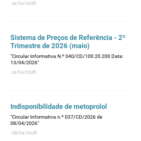
14/04/2026
Farmacovigilância
Farmácias
Gestão financeira e patrimonial
Hemoderivados
Sistema de Preços de Referência - 2º
Trimestre de 2026 (maio)
Importação
"Circular Informativa N.º 040/CD/100.20.200 Data:
Informação estatística
13/04/2026"
Informação institucional
14/04/2026
Inspeção
Investigação
Legislação
Indisponibilidade de metoprolol
Licenciamentos
"Circular Informativa n.º 037/CD/2026 de
Locais de venda
08/04/2026"
Manutenção no mercado
08/04/2026
Medicamentos de uso humano