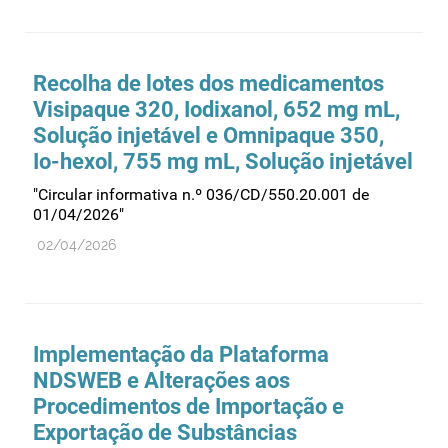
Medicamentos genéricos
Medicamentos homeopáticos
Recolha de lotes dos medicamentos
Medicinas alternativas
Visipaque 320, Iodixanol, 652 mg mL,
Nanotecnologia
Solução injetável e Omnipaque 350,
Io-hexol, 755 mg mL, Solução injetável
Planeamento
"Circular informativa n.º 036/CD/550.20.001 de
Plantas medicinais
01/04/2026"
Prescrição
02/04/2026
Preços
Produtos de saúde
Produtos fronteira
Implementação da Plataforma
Publicidade
NDSWEB e Alterações aos
Qualidade e normalização
Procedimentos de Importação e
Reações adversas
Exportação de Substâncias