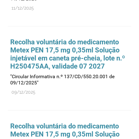
11/12/2025
Medicamentos genéricos
Medicamentos homeopáticos
Medicinas alternativas
Nanotecnologia
Recolha voluntária do medicamento
Metex PEN 17,5 mg 0,35ml Solução
Planeamento
injetável em caneta pré-cheia, lote n.º
Plantas medicinais
H250475AA, validade 07 2027
Prescrição
"Circular Informativa n.º 137/CD/550.20.001 de
Preços
09/12/2025"
Produtos de saúde
09/12/2025
Produtos fronteira
Publicidade
Qualidade e normalização
Recolha voluntária do medicamento
Reações adversas
Metex PEN 17,5 mg 0,35ml Solução