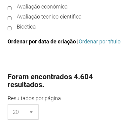
Avaliação económica
Avaliação técnico-científica
Bioética
Boas práticas clínicas
Ordenar por data de criação
|
Ordenar por título
Boas práticas de distribuição
Boas práticas de fabrico
Boas práticas de farmácia
Foram encontrados 4.604
Boas práticas de investigação
resultados.
Boas práticas de laboratório
Boas práticas regulamentares
Resultados
por página
Certificação
Colocação no mercado/comercialização
Comparticipação