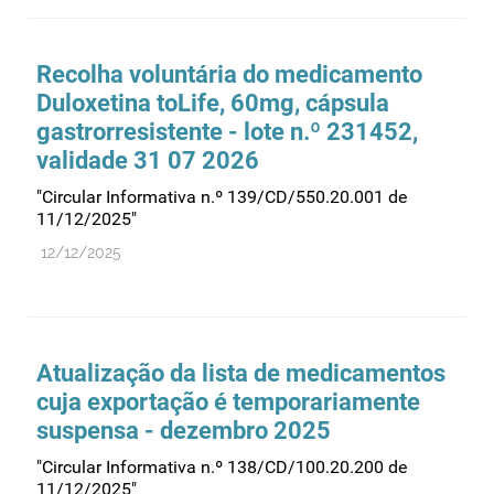
Farmacovigilância
Farmácias
Recolha voluntária do medicamento
Gestão financeira e patrimonial
Duloxetina toLife, 60mg, cápsula
Hemoderivados
gastrorresistente - lote n.º 231452,
validade 31 07 2026
Importação
"Circular Informativa n.º 139/CD/550.20.001 de
Informação estatística
11/12/2025"
Informação institucional
12/12/2025
Inspeção
Investigação
Legislação
Atualização da lista de medicamentos
Licenciamentos
cuja exportação é temporariamente
Locais de venda
suspensa - dezembro 2025
Manutenção no mercado
"Circular Informativa n.º 138/CD/100.20.200 de
11/12/2025"
Medicamentos de uso humano