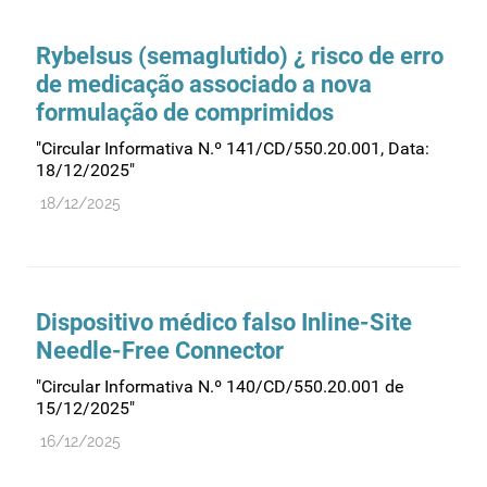
Comprovação da qualidade
Comunicação
Rybelsus (semaglutido) ¿ risco de erro
Controlo de qualidade
de medicação associado a nova
formulação de comprimidos
Cosméticos
Dispensa
"Circular Informativa N.º 141/CD/550.20.001, Data:
18/12/2025"
Dispositivos médicos
18/12/2025
Distribuição
Ensaios clínicos
Entidades reguladoras
Dispositivo médico falso Inline-Site
Estrutura e organização
Needle-Free Connector
Exercício farmacêutico
"Circular Informativa N.º 140/CD/550.20.001 de
Exportação
15/12/2025"
Fabricantes
16/12/2025
Fabrico