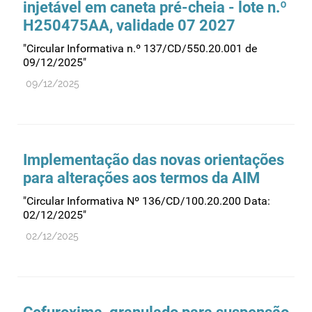
injetável em caneta pré-cheia - lote n.º
Recursos humanos
H250475AA, validade 07 2027
Registo
"Circular Informativa n.º 137/CD/550.20.001 de
Regulamentação
09/12/2025"
Relações internacionais
09/12/2025
Substâncias controladas
Supervisão do mercado
Taxas
Implementação das novas orientações
Tecnologias da saúde
para alterações aos termos da AIM
Utilização
"Circular Informativa Nº 136/CD/100.20.200 Data:
Vigilância de cosméticos
02/12/2025"
02/12/2025
Vigilância de dispositivos médicos