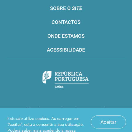
SOBRE O
SITE
CONTACTOS
ONDE ESTAMOS
ACESSIBILIDADE
Infarmed © 2016. Todos os direitos reservados
Este
site
utiliza
cookies
. Ao carregar em
Aceitar
"Aceitar", está a consentir a sua utilização.
Poderá saber mais acedendo à nossa