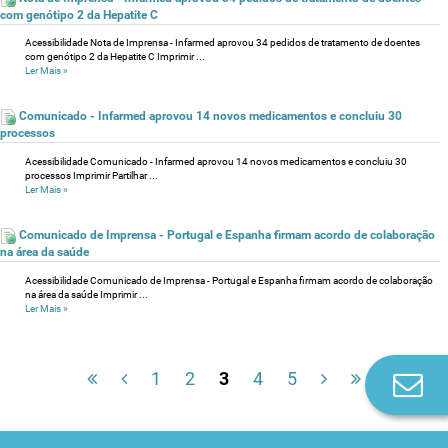
com genótipo 2 da Hepatite C
Acessibilidade Nota de Imprensa - Infarmed aprovou 34 pedidos de tratamento de doentes
com genótipo 2 da Hepatite C Imprimir ...
Ler Mais
»
Comunicado - Infarmed aprovou 14 novos medicamentos e concluiu 30
processos
Acessibilidade Comunicado - Infarmed aprovou 14 novos medicamentos e concluiu 30
processos Imprimir Partilhar ...
Ler Mais
»
Comunicado de Imprensa - Portugal e Espanha firmam acordo de colaboração
na área da saúde
Acessibilidade Comunicado de Imprensa - Portugal e Espanha firmam acordo de colaboração
na área da saúde Imprimir ...
Ler Mais
»
1
2
3
4
5
Co
n