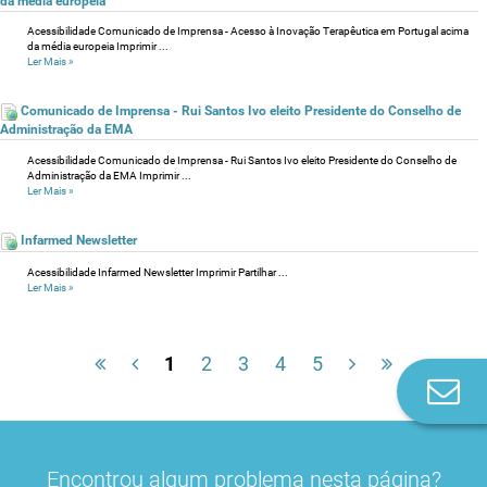
da média europeia
Acessibilidade Comunicado de Imprensa - Acesso à Inovação Terapêutica em Portugal acima
da média europeia Imprimir ...
Ler Mais
»
Comunicado de Imprensa - Rui Santos Ivo eleito Presidente do Conselho de
Administração da EMA
Acessibilidade Comunicado de Imprensa - Rui Santos Ivo eleito Presidente do Conselho de
Administração da EMA Imprimir ...
Ler Mais
»
Infarmed Newsletter
Acessibilidade Infarmed Newsletter Imprimir Partilhar ...
Ler Mais
»
1
2
3
4
5
Co
n
Encontrou algum problema nesta página?