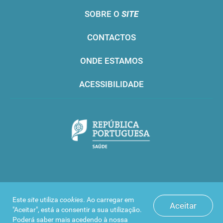
SOBRE O
SITE
CONTACTOS
ONDE ESTAMOS
ACESSIBILIDADE
Infarmed © 2016. Todos os direitos reservados
Este
site
utiliza
cookies
. Ao carregar em
Aceitar
"Aceitar", está a consentir a sua utilização.
Poderá saber mais acedendo à nossa