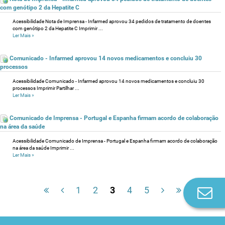
com genótipo 2 da Hepatite C
Acessibilidade Nota de Imprensa - Infarmed aprovou 34 pedidos de tratamento de doentes
com genótipo 2 da Hepatite C Imprimir ...
Ler Mais
»
Comunicado - Infarmed aprovou 14 novos medicamentos e concluiu 30
processos
Acessibilidade Comunicado - Infarmed aprovou 14 novos medicamentos e concluiu 30
processos Imprimir Partilhar ...
Ler Mais
»
Comunicado de Imprensa - Portugal e Espanha firmam acordo de colaboração
na área da saúde
Acessibilidade Comunicado de Imprensa - Portugal e Espanha firmam acordo de colaboração
na área da saúde Imprimir ...
Ler Mais
»
1
2
3
4
5
Co
n