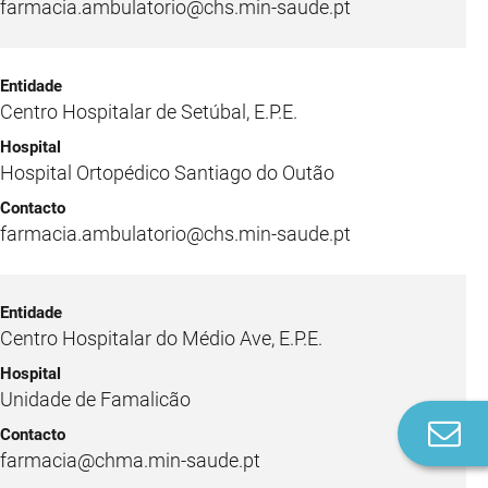
farmacia.ambulatorio@chs.min-saude.pt
Centro Hospitalar de Setúbal, E.P.E.
Hospital Ortopédico Santiago do Outão
farmacia.ambulatorio@chs.min-saude.pt
Centro Hospitalar do Médio Ave, E.P.E.
Unidade de Famalicão
Co
n
farmacia@chma.min-saude.pt