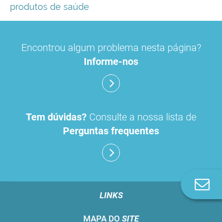
produtos de saúde
Encontrou algum problema nesta página?
Informe-nos
Tem dúvidas?
Consulte a nossa lista de
Perguntas frequentes
Co
n
LINKS
MAPA DO
SITE