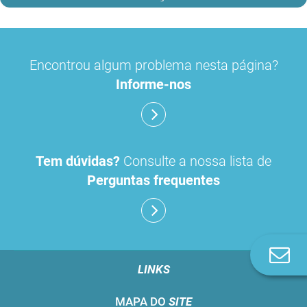
Encontrou algum problema nesta página?
Informe-nos
Tem dúvidas?
Consulte a nossa lista de
Perguntas frequentes
Co
n
LINKS
MAPA DO
SITE