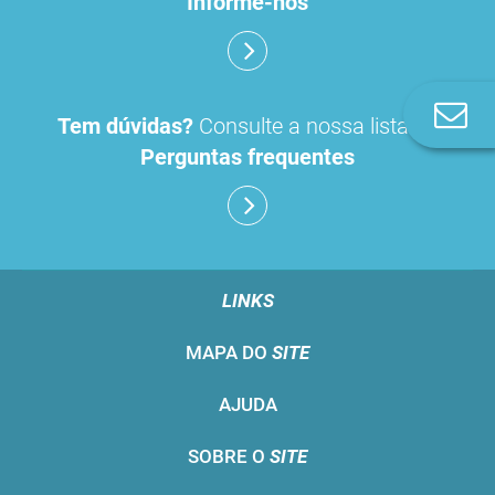
Informe-nos
Co
Tem dúvidas?
Consulte a nossa lista de
n
Perguntas frequentes
LINKS
MAPA DO
SITE
AJUDA
SOBRE O
SITE