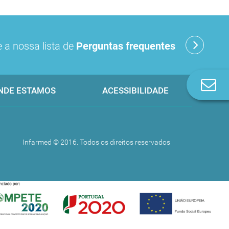
 a nossa lista de
Perguntas frequentes
Co
NDE ESTAMOS
ACESSIBILIDADE
n
Infarmed © 2016. Todos os direitos reservados