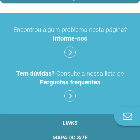
Encontrou algum problema nesta página?
Informe-nos
Tem dúvidas?
Consulte a nossa lista de
Perguntas frequentes
Co
n
LINKS
MAPA DO
SITE