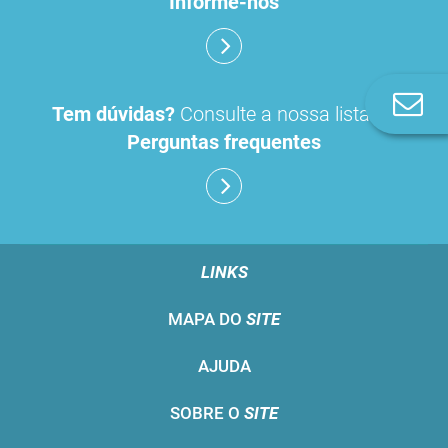
Informe-nos
Co
Tem dúvidas?
Consulte a nossa lista de
n
Perguntas frequentes
LINKS
MAPA DO
SITE
AJUDA
SOBRE O
SITE