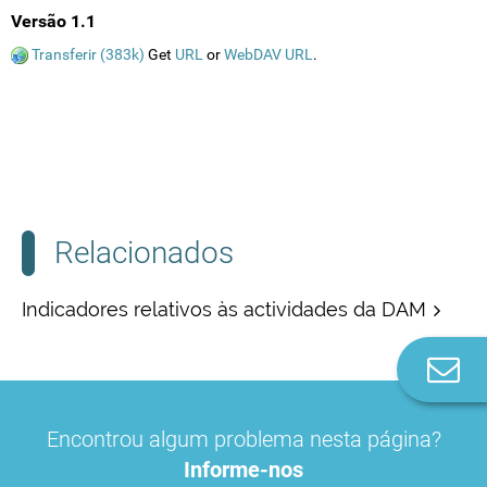
Versão 1.1
Transferir (383k)
Get
URL
or
WebDAV URL
.
Relacionados
Indicadores relativos às actividades da DAM
Co
n
Encontrou algum problema nesta página?
Informe-nos