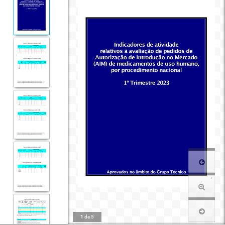
1
de
5