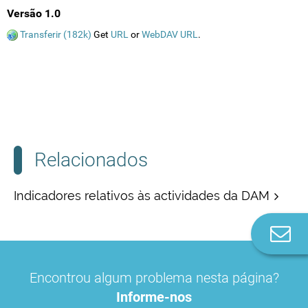
Versão 1.0
Transferir (182k)
Get
URL
or
WebDAV URL
.
Relacionados
Indicadores relativos às actividades da DAM
Co
n
Encontrou algum problema nesta página?
Informe-nos