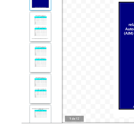
1
de
12