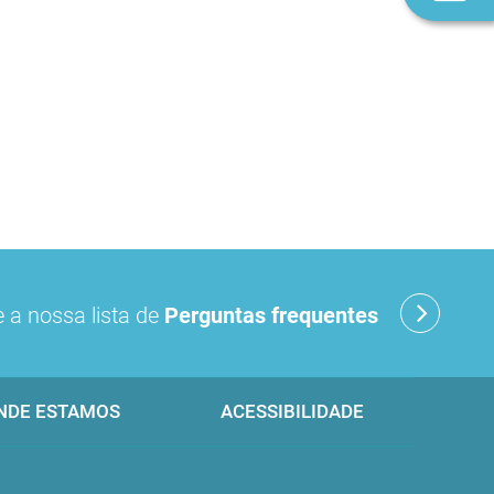
n
 a nossa lista de
Perguntas frequentes
NDE ESTAMOS
ACESSIBILIDADE