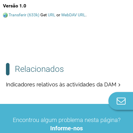
Versão 1.0
Transferir (633k)
Get
URL
or
WebDAV URL
.
Relacionados
Indicadores relativos às actividades da DAM
Co
n
Encontrou algum problema nesta página?
Informe-nos