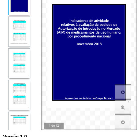
1
de
12
Versão 1.0