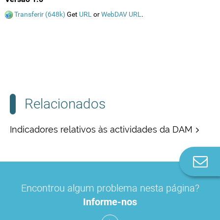
Transferir (648k)
Get
URL
or
WebDAV URL
.
Relacionados
Indicadores relativos às actividades da DAM
Co
n
Encontrou algum problema nesta página?
Informe-nos