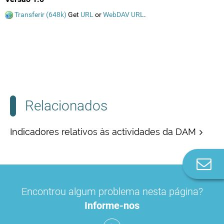
Transferir (648k)
Get
URL
or
WebDAV URL
.
Relacionados
Indicadores relativos às actividades da DAM
Co
n
Encontrou algum problema nesta página?
Informe-nos