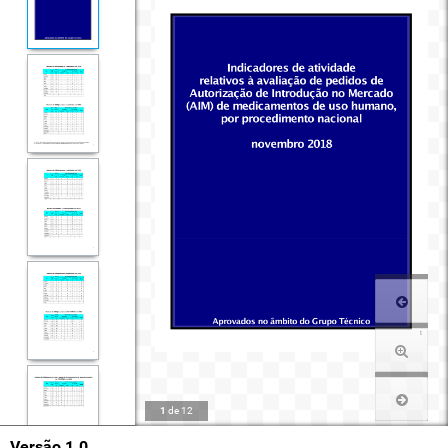
1
de
12
Versão 1.0