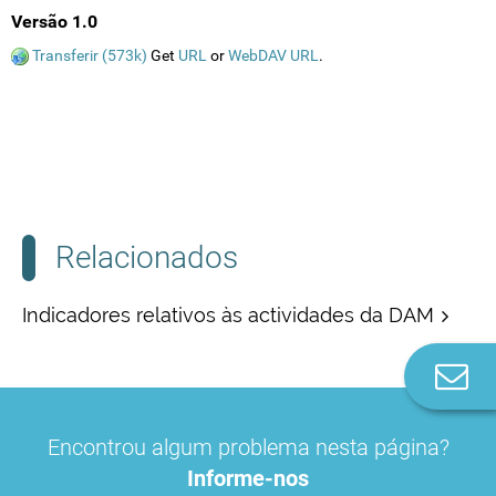
Versão 1.0
Transferir (573k)
Get
URL
or
WebDAV URL
.
Relacionados
Indicadores relativos às actividades da DAM
Co
n
Encontrou algum problema nesta página?
Informe-nos