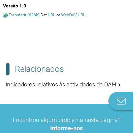
Versão 1.0
Transferir (626k)
Get
URL
or
WebDAV URL
.
Relacionados
Indicadores relativos às actividades da DAM
Co
n
Encontrou algum problema nesta página?
Informe-nos