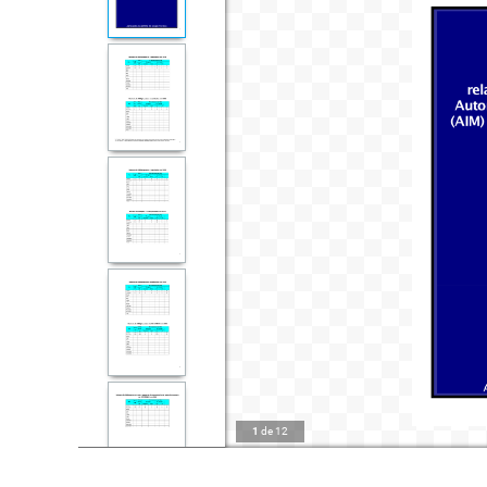
1
de
12