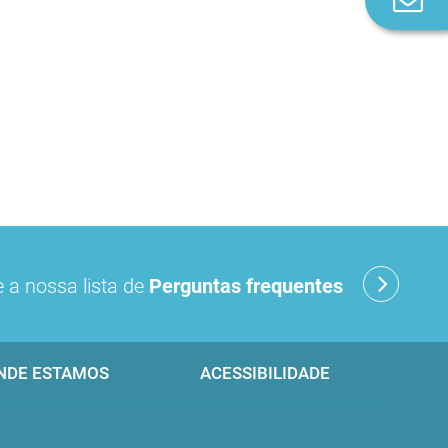
n
 a nossa lista de
Perguntas frequentes
NDE ESTAMOS
ACESSIBILIDADE