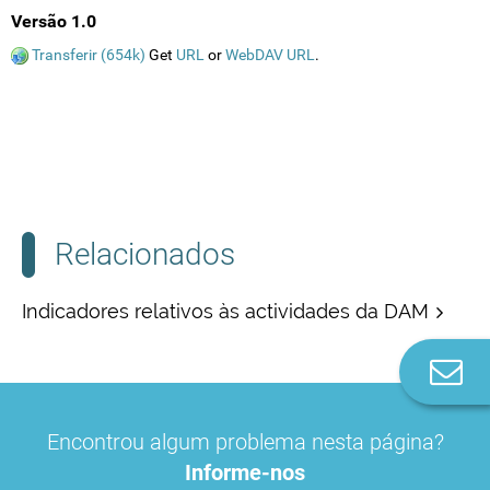
Versão 1.0
Transferir (654k)
Get
URL
or
WebDAV URL
.
Relacionados
Indicadores relativos às actividades da DAM
Co
n
Encontrou algum problema nesta página?
Informe-nos