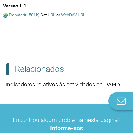
Versão 1.1
Transferir (501k)
Get
URL
or
WebDAV URL
.
Relacionados
Indicadores relativos às actividades da DAM
Co
n
Encontrou algum problema nesta página?
Informe-nos