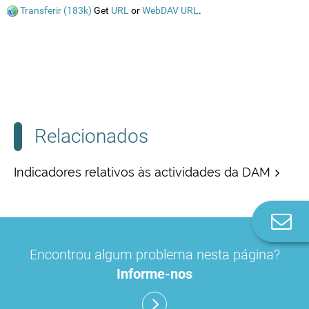
Transferir (183k)
Get
URL
or
WebDAV URL
.
Relacionados
Indicadores relativos às actividades da DAM
Co
n
Encontrou algum problema nesta página?
Informe-nos