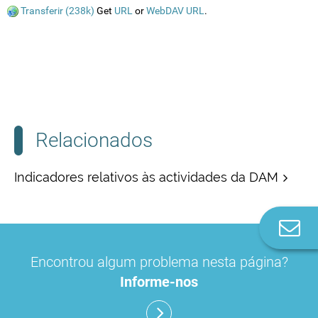
Transferir (238k)
Get
URL
or
WebDAV URL
.
Relacionados
Indicadores relativos às actividades da DAM
Co
n
Encontrou algum problema nesta página?
Informe-nos