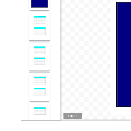
1
de
12