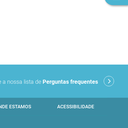
n
 a nossa lista de
Perguntas frequentes
NDE ESTAMOS
ACESSIBILIDADE