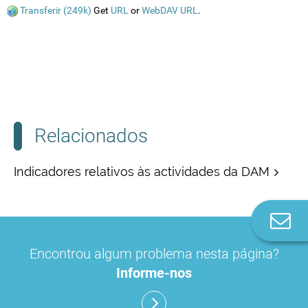
Transferir (249k)
Get
URL
or
WebDAV URL
.
Relacionados
Indicadores relativos às actividades da DAM
Co
n
Encontrou algum problema nesta página?
Informe-nos