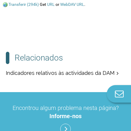
Transferir (294k)
Get
URL
or
WebDAV URL
.
Relacionados
Indicadores relativos às actividades da DAM
Co
n
Encontrou algum problema nesta página?
Informe-nos