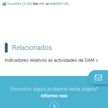
Transferir (214k)
Get
URL
or
WebDAV URL
.
Relacionados
Indicadores relativos às actividades da DAM
Co
n
Encontrou algum problema nesta página?
Informe-nos