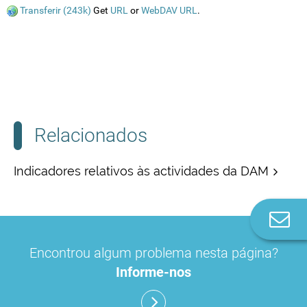
Transferir (243k)
Get
URL
or
WebDAV URL
.
Relacionados
Indicadores relativos às actividades da DAM
Co
n
Encontrou algum problema nesta página?
Informe-nos