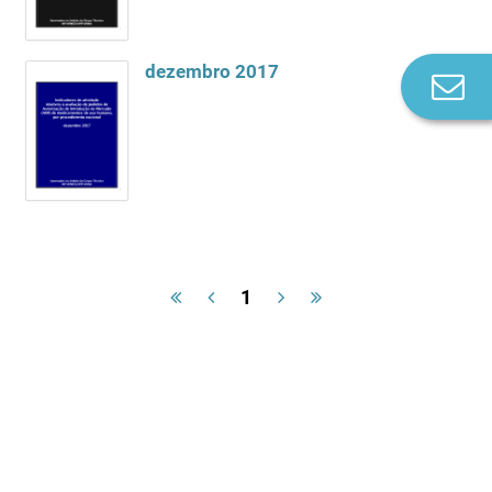
dezembro 2017
Co
n
1