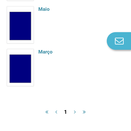
Maio
Co
n
Março
1