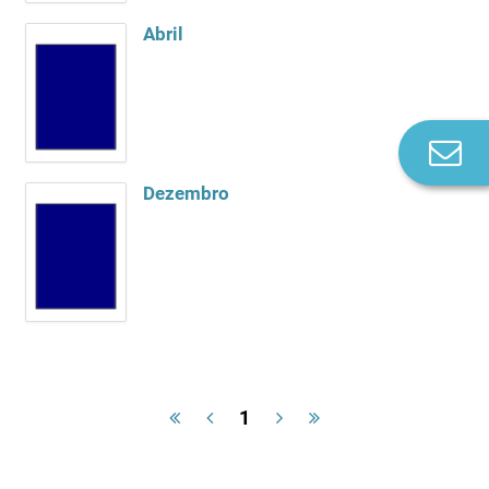
Abril
Co
n
Dezembro
1