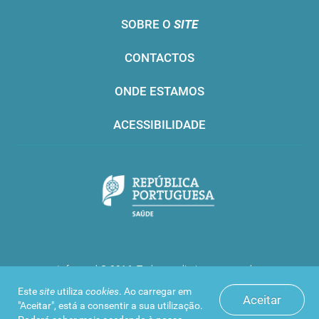
SOBRE O
SITE
CONTACTOS
ONDE ESTAMOS
ACESSIBILIDADE
Infarmed © 2016. Todos os direitos reservados
Este
site
utiliza
cookies
. Ao carregar em
Aceitar
"Aceitar", está a consentir a sua utilização.