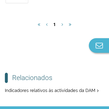
1
Co
n
Relacionados
Indicadores relativos às actividades da DAM