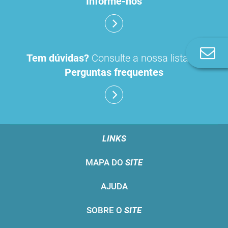
Informe-nos
Co
Tem dúvidas?
Consulte a nossa lista de
n
Perguntas frequentes
LINKS
MAPA DO
SITE
AJUDA
SOBRE O
SITE