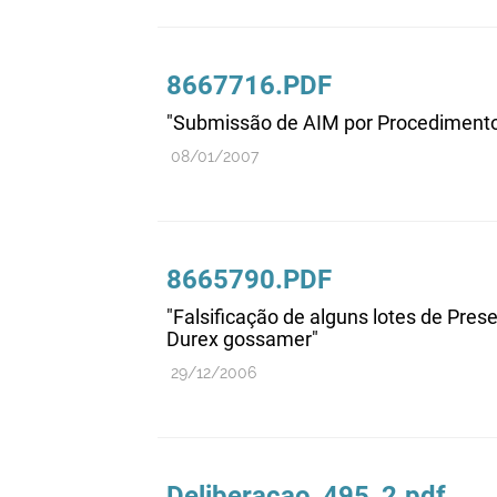
8667716.PDF
"Submissão de AIM por Procedimento
08/01/2007
8665790.PDF
"Falsificação de alguns lotes de Pres
Durex gossamer"
29/12/2006
Deliberacao_495_2.pdf