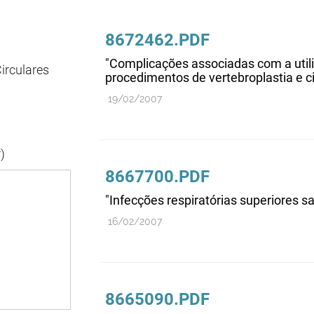
8672462.PDF
"Complicações associadas com a uti
irculares
procedimentos de vertebroplastia e ci
19/02/2007
)
8667700.PDF
"Infecções respiratórias superiores s
16/02/2007
8665090.PDF