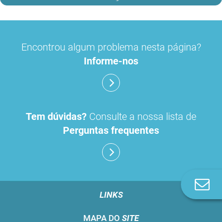
Encontrou algum problema nesta página?
Informe-nos
Tem dúvidas?
Consulte a nossa lista de
Perguntas frequentes
Co
n
LINKS
MAPA DO
SITE