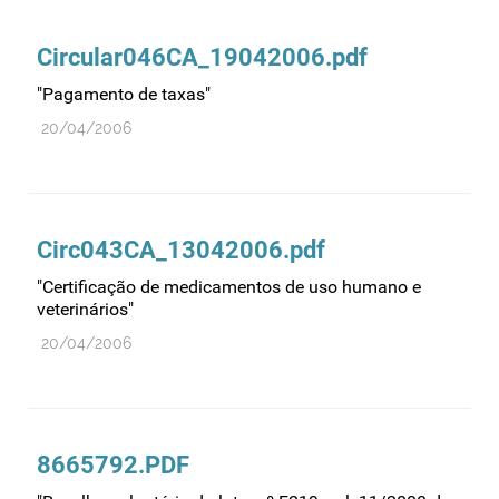
Comprovação da qualidade
Comunicação
Circular046CA_19042006.pdf
Controlo de qualidade
"Pagamento de taxas"
Cosméticos
20/04/2006
Dispensa
Dispositivos médicos
Distribuição
Circ043CA_13042006.pdf
Ensaios clínicos
"Certificação de medicamentos de uso humano e
Entidades reguladoras
veterinários"
Estrutura e organização
20/04/2006
Exercício farmacêutico
Exportação
Fabricantes
8665792.PDF
Fabrico