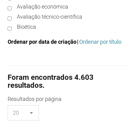
Avaliação económica
Avaliação técnico-científica
Bioética
Boas práticas clínicas
Ordenar por data de criação
|
Ordenar por título
Boas práticas de distribuição
Boas práticas de fabrico
Boas práticas de farmácia
Foram encontrados 4.603
Boas práticas de investigação
resultados.
Boas práticas de laboratório
Boas práticas regulamentares
Resultados
por página
Certificação
Colocação no mercado/comercialização
Comparticipação