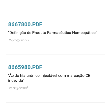
Recursos humanos
Registo
Regulamentação
8667800.PDF
Relações internacionais
"Definição de Produto Farmacêutico Homeopático"
Substâncias controladas
24/03/2006
Supervisão do mercado
Taxas
Tecnologias da saúde
8665980.PDF
Utilização
"Ácido hialurónico injectável com marcação CE
Vigilância de cosméticos
indevida"
Vigilância de dispositivos médicos
21/03/2006