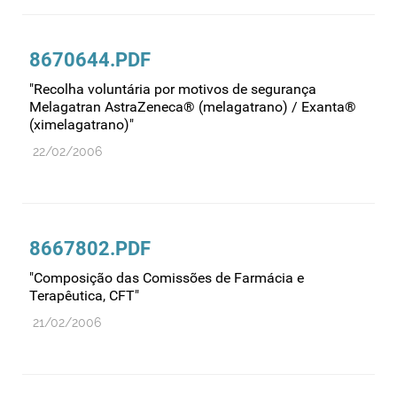
8670644.PDF
"Recolha voluntária por motivos de segurança
Melagatran AstraZeneca® (melagatrano) / Exanta®
(ximelagatrano)"
22/02/2006
8667802.PDF
"Composição das Comissões de Farmácia e
Terapêutica, CFT"
21/02/2006