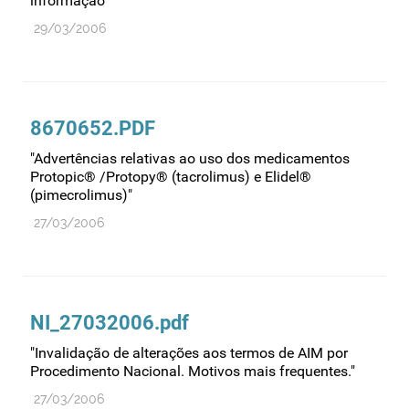
informação"
Medicamentos genéricos
29/03/2006
Medicamentos homeopáticos
Medicinas alternativas
Nanotecnologia
8670652.PDF
Planeamento
"Advertências relativas ao uso dos medicamentos
Protopic® /Protopy® (tacrolimus) e Elidel®
Plantas medicinais
(pimecrolimus)"
Prescrição
27/03/2006
Preços
Produtos de saúde
Produtos fronteira
NI_27032006.pdf
Publicidade
"Invalidação de alterações aos termos de AIM por
Qualidade e normalização
Procedimento Nacional. Motivos mais frequentes."
Reações adversas
27/03/2006