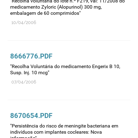
"Recolha voluntária do lote n.º F219, val: 11/2008 do
Farmacovigilância
medicamento Zyloric (Alopurinol) 300 mg,
embalagem de 60 comprimidos"
Farmácias
10/04/2006
Gestão financeira e patrimonial
Hemoderivados
Importação
8666776.PDF
Informação estatística
Informação institucional
"Recolha Voluntária do medicamento Engerix B 10,
Susp. Inj. 10 mcg"
Inspeção
07/04/2006
Investigação
Legislação
Licenciamentos
8670654.PDF
Locais de venda
"Persistência do risco de meningite bacteriana em
Manutenção no mercado
indivíduos com implantes cocleares: Nova
Medicamentos de uso humano