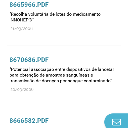
8665966.PDF
"Recolha voluntária de lotes do medicamento
INNOHEP®"
21/03/2006
8670686.PDF
"Potencial associação entre dispositivos de lancetar
para obtenção de amostras sanguíneas e
transmissão de doenças por sangue contaminado"
20/03/2006
8666582.PDF
Co
n