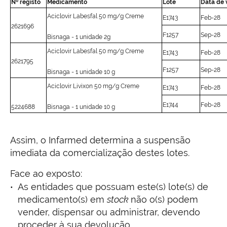
Nº registo
Medicamento
Lote
Data de 
Aciclovir Labesfal 50 mg/g Creme
E1743
Feb-28
2621696
F1257
Sep-28
Bisnaga - 1 unidade 2g
Aciclovir Labesfal 50 mg/g Creme
E1743
Feb-28
2621795
F1257
Sep-28
Bisnaga - 1 unidade 10 g
Aciclovir Livixon 50 mg/g Creme
E1743
Feb-28
E1744
Feb-28
5224688
Bisnaga - 1 unidade 10 g
Assim, o Infarmed determina a suspensão
imediata da comercialização destes lotes.
Face ao exposto:
As entidades que possuam este(s) lote(s) de
medicamento(s) em
stock
não o(s) podem
vender, dispensar ou administrar, devendo
proceder à sua devolução.