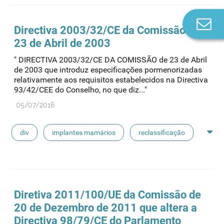
Co
próteses de substitução
dmia
Directiva 2003/32/CE da Comissão de
n
23 de Abril de 2003
" DIRECTIVA 2003/32/CE DA COMISSÃO de 23 de Abril
de 2003 que introduz especificações pormenorizadas
relativamente aos requisitos estabelecidos na Directiva
93/42/CEE do Conselho, no que diz..."
05/07/2016
div
implantes mamários
reclassificação
plasma humano
derivados estáveis do sangue
próteses de substitução
dmia
Diretiva 2011/100/UE da Comissão de
20 de Dezembro de 2011 que altera a
Directiva 98/79/CE do Parlamento