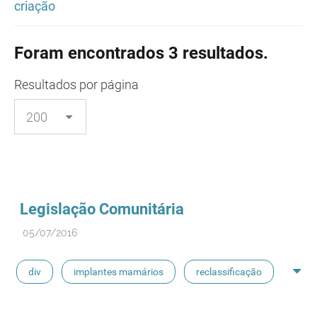
criação
Foram encontrados 3 resultados.
Resultados
por página
Legislação Comunitária
05/07/2016
div
implantes mamários
reclassificação
plasma humano
derivados estáveis do sangue