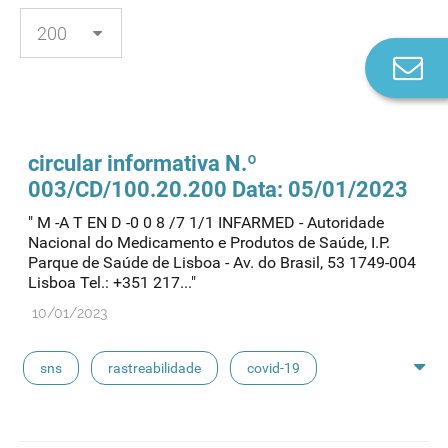
Co
n
circular informativa N.º
003/CD/100.20.200 Data: 05/01/2023
" M -A T EN D -0 0 8 /7 1/1 INFARMED - Autoridade
Nacional do Medicamento e Produtos de Saúde, I.P.
Parque de Saúde de Lisboa - Av. do Brasil, 53 1749-004
Lisboa Tel.: +351 217..."
10/01/2023
sns
rastreabilidade
covid-19
stocks de medicamentos
powerbi