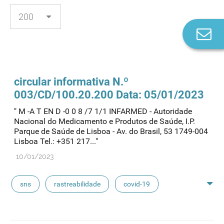
Co
n
circular informativa N.º
003/CD/100.20.200 Data: 05/01/2023
" M -A T EN D -0 0 8 /7 1/1 INFARMED - Autoridade
Nacional do Medicamento e Produtos de Saúde, I.P.
Parque de Saúde de Lisboa - Av. do Brasil, 53 1749-004
Lisboa Tel.: +351 217..."
10/01/2023
sns
rastreabilidade
covid-19
stocks de medicamentos
powerbi