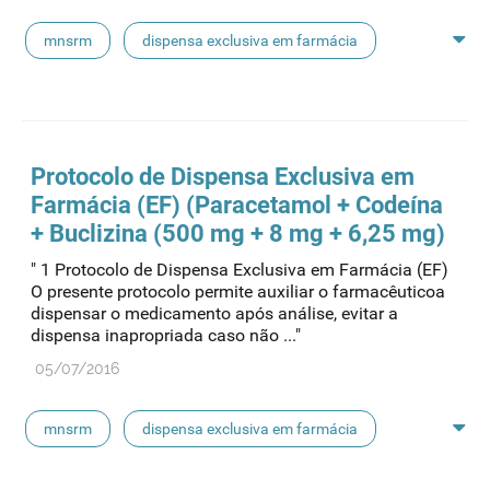
mnsrm
dispensa exclusiva em farmácia
macrogol
paracetamol
pancreatina
ulipristal
hidrocortisona
fluticasona
Protocolo de Dispensa Exclusiva em
Farmácia (EF) (Paracetamol + Codeína
pílula do dia seguinte
ibuprofeno
+ Buclizina (500 mg + 8 mg + 6,25 mg)
" 1 Protocolo de Dispensa Exclusiva em Farmácia (EF)
paracetamol codeina buclizina
picetoprofeno
O presente protocolo permite auxiliar o farmacêuticoa
dispensar o medicamento após análise, evitar a
dispensa inapropriada caso não ..."
contraceção de emergência
amorolfina
05/07/2016
floroglucinol e simeticone
cianocobalamida
mnsrm
dispensa exclusiva em farmácia
lidocaína prilocaína
macrogol
paracetamol
pancreatina