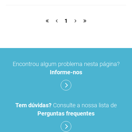
ulipristal
hidrocortisona
fluticasona
1
pílula do dia seguinte
ibuprofeno
paracetamol codeina buclizina
picetoprofeno
Encontrou algum problema nesta página?
contraceção de emergência
amorolfina
Informe-nos
floroglucinol e simeticone
cianocobalamida
lidocaína prilocaína
Tem dúvidas?
Consulte a nossa lista de
Perguntas frequentes