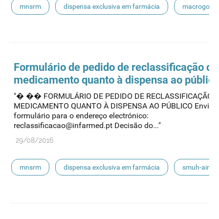
mnsrm
dispensa exclusiva em farmácia
macrogol
paracetamol
pancreatina
ulipristal
hidrocortisona
fluticasona
pílula do dia seguinte
Formulário de pedido de reclassificação do
medicamento quanto à
dispensa
ao públic
ibuprofeno
paracetamol codeina buclizina
"� �� FORMULÁRIO DE PEDIDO DE RECLASSIFICAÇÃO 
MEDICAMENTO QUANTO À DISPENSA AO PÚBLICO Enviar 
picetoprofeno
contraceção de emergência
amorolfi
formulário para o endereço electrónico:
reclassificacao@infarmed.pt Decisão do..."
floroglucinol e simeticone
cianocobalamida
29/08/2016
lidocaína prilocaína
mnsrm
dispensa exclusiva em farmácia
smuh-aim
smuh
submissão eletrónica
automedicação