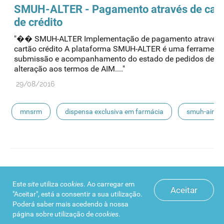
escoamento
smuh-alter
procedimentos nacionais
SMUH-ALTER - Pagamento através de car
de crédito
"�� SMUH-ALTER Implementação de pagamento através 
cartão crédito A plataforma SMUH-ALTER é uma ferrament
submissão e acompanhamento do estado de pedidos de
alteração aos termos de AIM...."
29/08/2016
mnsrm
dispensa exclusiva em farmácia
smuh-aim
smuh
submissão eletrónica
automedicação
escoamento
smuh-alter
procedimentos nacionais
Manual de utilizador externo SMUH-ALTER
Este
site
utiliza
cookies
. Ao carregar em
(EN) - versão 2, agosto 2013
Aceitar
"Aceitar", está a consentir a sua utilização.
" External User Manual Page 1 of 62 Version 2, Augus
Poderá saber mais acedendo à nossa
página sobre
utilização de
cookies
.
INFARMED’S Electronic System for the Management of Med