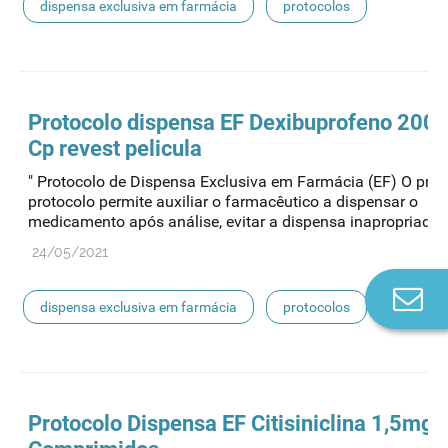
dispensa exclusiva em farmácia
protocolos
Protocolo
dispensa
EF Dexibuprofeno 200
Cp revest pelicula
" Protocolo de Dispensa Exclusiva em Farmácia (EF) O pres
protocolo permite auxiliar o farmacêutico a dispensar o
medicamento após análise, evitar a dispensa inapropriada..
24/05/2021
Co
dispensa exclusiva em farmácia
protocolos
n
Protocolo
Dispensa
EF Citisiniclina 1,5mg