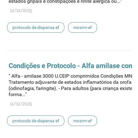
estados gripais e constipações e rinite alérgica ou..."
12/12/2025
protocolo de dispensa ef
mnsrm-ef
medicamentos de uso humano
Condições e Protocolo - Alfa amilase com
" Alfa - amilase 3000 U.CEIP comprimidos Condições MNSR
Tratamento adjuvante de estados inflamatórios da orofarin
(odinofagia, faringite). - Para adultos (para criança existe 
forma..."
11/12/2025
protocolo de dispensa ef
mnsrm-ef
medicamentos de uso humano