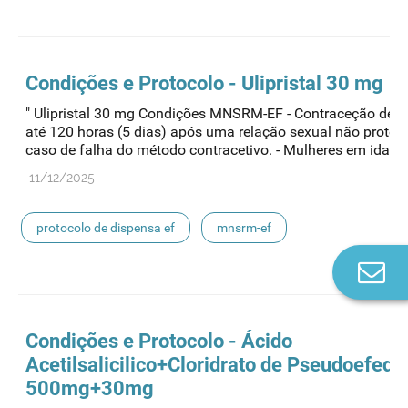
medicamentos de uso humano
Condições e Protocolo - Ulipristal 30 mg
" Ulipristal 30 mg Condições MNSRM-EF - Contraceção de 
até 120 horas (5 dias) após uma relação sexual não proteg
caso de falha do método contracetivo. - Mulheres em idade..
11/12/2025
protocolo de dispensa ef
mnsrm-ef
Co
medicamentos de uso humano
n
Condições e Protocolo - Ácido
Acetilsalicilico+Cloridrato de Pseudoefedr
500mg+30mg