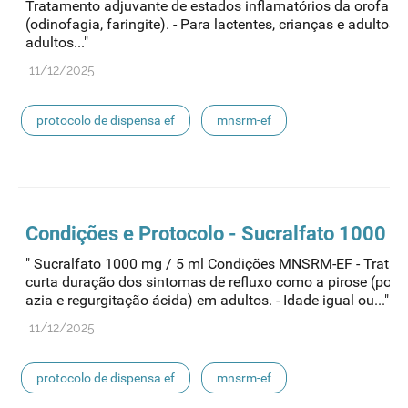
Tratamento adjuvante de estados inflamatórios da orofarin
(odinofagia, faringite). - Para lactentes, crianças e adultos 
adultos..."
11/12/2025
protocolo de dispensa ef
mnsrm-ef
medicamentos de uso humano
Condições e Protocolo - Sucralfato 1000 
" Sucralfato 1000 mg / 5 ml Condições MNSRM-EF - Trata
curta duração dos sintomas de refluxo como a pirose (por 
azia e regurgitação ácida) em adultos. - Idade igual ou..."
11/12/2025
protocolo de dispensa ef
mnsrm-ef