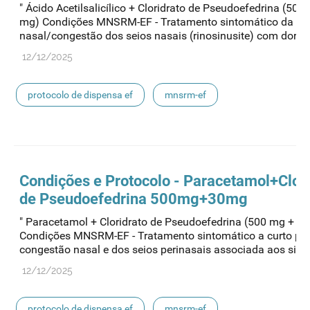
" Ácido Acetilsalicílico + Cloridrato de Pseudoefedrina (500
mg) Condições MNSRM-EF - Tratamento sintomático da co
nasal/congestão dos seios nasais (rinosinusite) com dor e fe
12/12/2025
protocolo de dispensa ef
mnsrm-ef
medicamentos de uso humano
Condições e Protocolo - Paracetamol+Clori
de Pseudoefedrina 500mg+30mg
" Paracetamol + Cloridrato de Pseudoefedrina (500 mg + 3
Condições MNSRM-EF - Tratamento sintomático a curto pr
congestão nasal e dos seios perinasais associada aos sinto
12/12/2025
protocolo de dispensa ef
mnsrm-ef