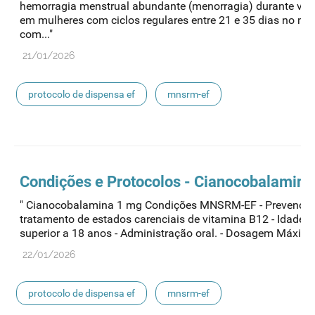
hemorragia menstrual abundante (menorragia) durante vári
em mulheres com ciclos regulares entre 21 e 35 dias no m
com..."
21/01/2026
protocolo de dispensa ef
mnsrm-ef
medicamentos de uso humano
Condições e Protocolos - Cianocobalamin
" Cianocobalamina 1 mg Condições MNSRM-EF - Prevenção
tratamento de estados carenciais de vitamina B12 - Idade i
superior a 18 anos - Administração oral. - Dosagem Máxima 
22/01/2026
protocolo de dispensa ef
mnsrm-ef