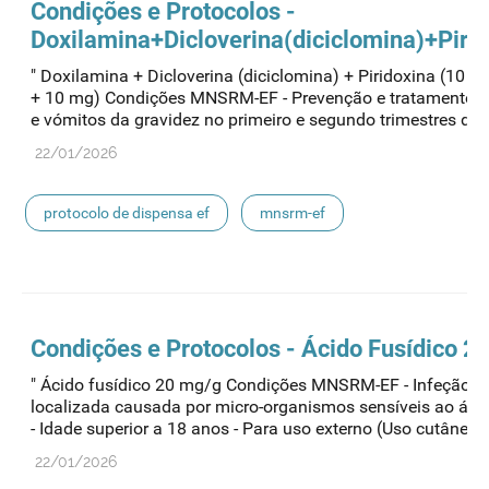
Condições e Protocolos -
Doxilamina+Dicloverina(diciclomina)+Piri
" Doxilamina + Dicloverina (diciclomina) + Piridoxina (10 
+ 10 mg) Condições MNSRM-EF - Prevenção e tratamento 
e vómitos da gravidez no primeiro e segundo trimestres de...
22/01/2026
protocolo de dispensa ef
mnsrm-ef
medicamentos de uso humano
Condições e Protocolos - Ácido Fusídico 2
" Ácido fusídico 20 mg/g Condições MNSRM-EF - Infeção d
localizada causada por micro-organismos sensíveis ao ácid
- Idade superior a 18 anos - Para uso externo (Uso cutâneo) -.
22/01/2026