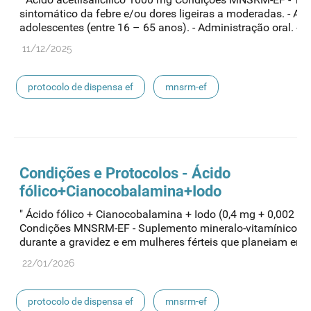
sintomático da febre e/ou dores ligeiras a moderadas. - Adu
adolescentes (entre 16 – 65 anos). - Administração oral. -..."
11/12/2025
protocolo de dispensa ef
mnsrm-ef
medicamentos de uso humano
Condições e Protocolos - Ácido
fólico+Cianocobalamina+Iodo
" Ácido fólico + Cianocobalamina + Iodo (0,4 mg + 0,002 m
Condições MNSRM-EF - Suplemento mineralo-vitamínico in
durante a gravidez e em mulheres férteis que planeiam engra
22/01/2026
protocolo de dispensa ef
mnsrm-ef