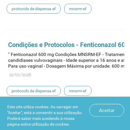
protocolo de dispensa ef
mnsrm-ef
medicamentos de uso humano
Condições e Protocolos - Fenticonazol 60
" Fenticonazol 600 mg Condições MNSRM-EF - Tratamento
candidíases vulvovaginais - Idade superior a 16 anos e até 
Para uso vaginal - Dosagem Máxima por unidade: 600 mg -.
22/01/2026
protocolo de dispensa ef
mnsrm-ef
medicamentos de uso humano
Este
site
utiliza
cookies
. Ao carregar em
Aceitar
"Aceitar", está a consentir a sua utilização.
Poderá saber mais acedendo à nossa
página sobre
utilização de
cookies
.
Condições e Protocolos - Associação de C