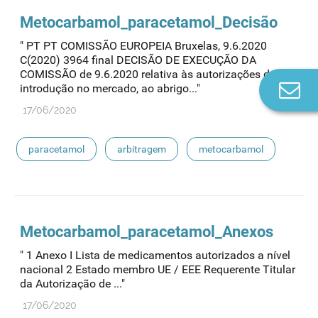
Metocarbamol
_paracetamol_Decisão
" PT PT COMISSÃO EUROPEIA Bruxelas, 9.6.2020
C(2020) 3964 final DECISÃO DE EXECUÇÃO DA
COMISSÃO de 9.6.2020 relativa às autorizações de
Co
introdução no mercado, ao abrigo..."
n
17/06/2020
paracetamol
arbitragem
metocarbamol
Metocarbamol
_paracetamol_Anexos
" 1 Anexo I Lista de medicamentos autorizados a nível
nacional 2 Estado membro UE / EEE Requerente Titular
da Autorização de ..."
17/06/2020