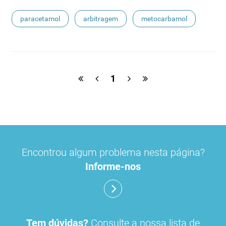
paracetamol
arbitragem
metocarbamol
1
Encontrou algum problema nesta página?
Informe-nos
Tem dúvidas?
Consulte a nossa lista de