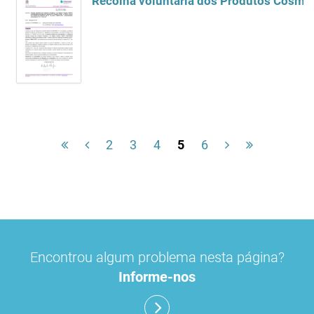
Recolha voluntária dos Produtos Cosmét
2
3
4
5
6
Encontrou algum problema nesta página?
Informe-nos