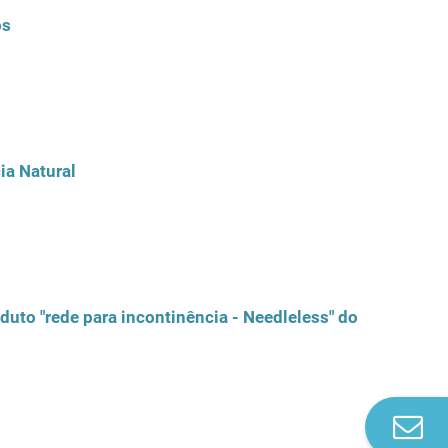
os
ia Natural
uto "rede para incontinência - Needleless" do fabricante
Co
n