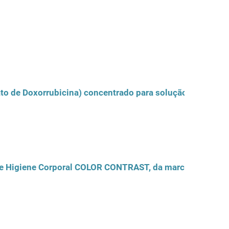
ato de Doxorrubicina) concentrado para solução para per
 de Higiene Corporal COLOR CONTRAST, da marca JALYD