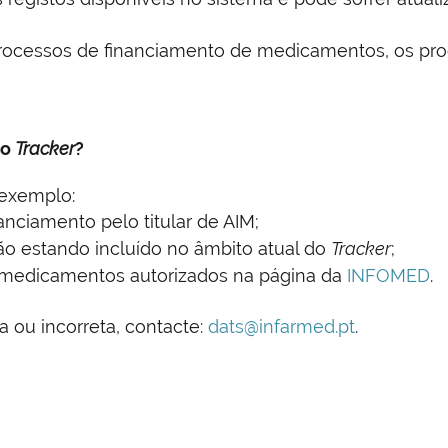
ocessos de financiamento de medicamentos, os proc
no
Tracker
?
 exemplo:
nciamento pelo titular de AIM;
ão estando incluído no âmbito atual do
Tracker
;
 medicamentos autorizados na página da
INFOMED
.
a ou incorreta, contacte:
dats@infarmed.pt
.